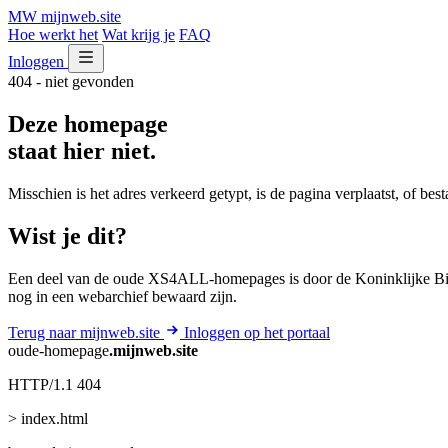
MW
mijnweb
.site
Hoe werkt het
Wat krijg je
FAQ
Inloggen
404 - niet gevonden
Deze homepage
staat hier niet.
Misschien is het adres verkeerd getypt, is de pagina verplaatst, of be
Wist je dit?
Een deel van de oude XS4ALL-homepages is door de Koninklijke Bib
nog in een webarchief bewaard zijn.
Terug naar mijnweb.site
Inloggen op het portaal
oude-homepage
.mijnweb.site
HTTP/1.1 404
> index.html